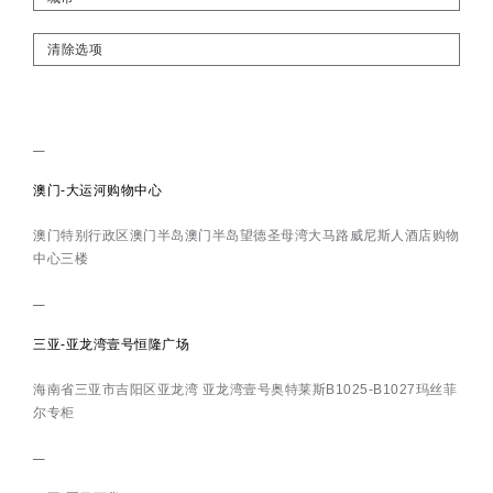
清除选项
澳门-大运河购物中心
澳门特别行政区澳门半岛澳门半岛望德圣母湾大马路威尼斯人酒店购物
中心三楼
三亚-亚龙湾壹号恒隆广场
海南省三亚市吉阳区亚龙湾 亚龙湾壹号奥特莱斯B1025-B1027玛丝菲
尔专柜