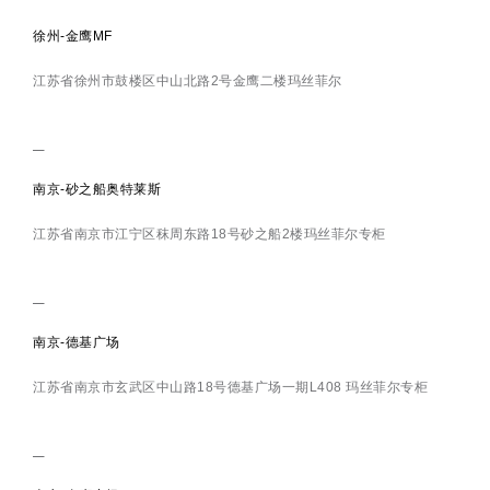
徐州-金鹰MF
江苏省徐州市鼓楼区中山北路2号金鹰二楼玛丝菲尔
南京-砂之船奥特莱斯
江苏省南京市江宁区秣周东路18号砂之船2楼玛丝菲尔专柜
南京-德基广场
江苏省南京市玄武区中山路18号德基广场一期L408 玛丝菲尔专柜