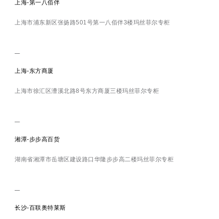
上海-第一八佰伴
上海市浦东新区张扬路501号第一八佰伴3楼玛丝菲尔专柜
上海-东方商厦
上海市徐汇区漕溪北路8号东方商厦三楼玛丝菲尔专柜
湘潭-步步高百货
湖南省湘潭市岳塘区建设路口华隆步步高二楼玛丝菲尔专柜
长沙-百联奥特莱斯