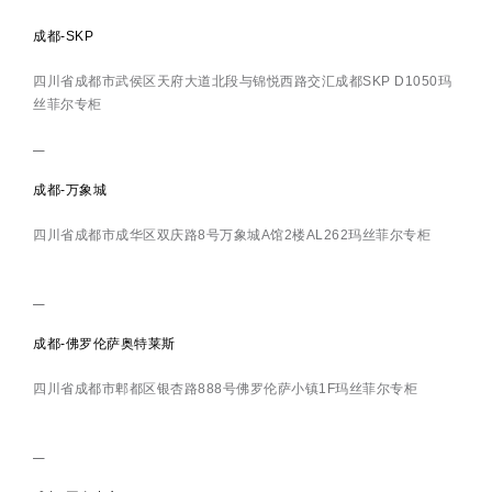
成都-SKP
四川省成都市武侯区天府大道北段与锦悦西路交汇成都SKP D1050玛
丝菲尔专柜
成都-万象城
四川省成都市成华区双庆路8号万象城A馆2楼AL262玛丝菲尔专柜
成都-佛罗伦萨奥特莱斯
四川省成都市郫都区银杏路888号佛罗伦萨小镇1F玛丝菲尔专柜